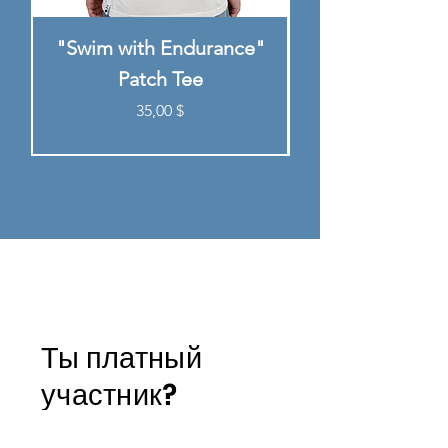
"Swim with Endurance"
"Built to Endure
Patch Tee
Цена
35,00 $
Ты платный
участник?
Вот ваши личные ссылки для