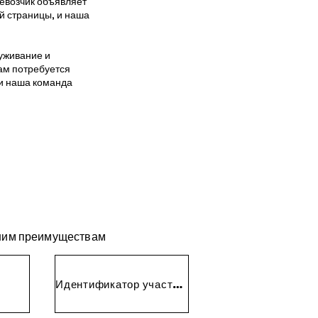
ревозчик объявляет
й страницы, и наша
уживание и
вам потребуется
 и наша команда
ашим преимуществам
Идентификатор участника