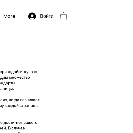
More
Войти
ерчандайзингу, а ее
одим множество
тандарты
раницы.
ях, когда возникает
изу каждой страницы,
е достигнет вашего
ей. В случае