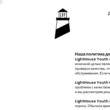
Наша политика до
LightHouse Youth ст
конечной целью явля
проверок качества, ч
обслуживания. Если м
LightHouse Youth Go
проблема с качеством
и мы рассмотрим реш
LightHouse Youth ста
порога. Обычное врем