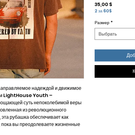
Цена
35,00 $
2 за 60$
Размер
*
Выбрать
Доб
К
 направляемое надеждой и движимое
ем LightHouse Youth –
лощающей суть непоколебимой веры
товленная из революционного
 эта рубашка обеспечивает как
ь, пока вы преодолеваете жизненные