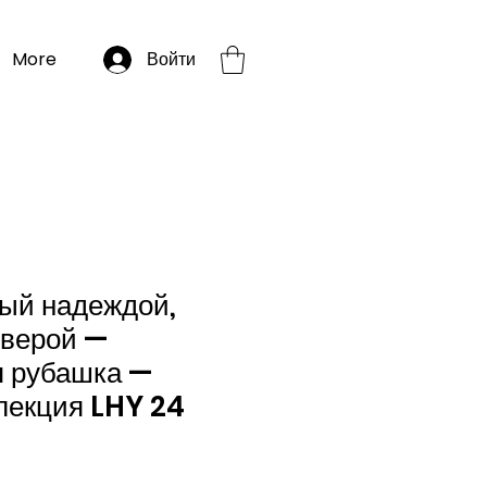
More
Войти
ый надеждой,
верой —
я рубашка —
лекция LHY 24