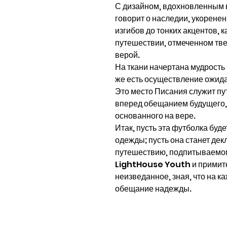
С дизайном, вдохновленным в
говорит о наследии, укоренен
изгибов до тонких акцентов, 
путешествии, отмеченном тв
верой.
На ткани начертана мудрость 
же есть осуществление ожида
Это место Писания служит пу
вперед обещанием будущего,
основанного на вере.
Итак, пусть эта футболка буд
одежды; пусть она станет д
путешествию, подпитываемом
LightHouse Youth и примите
неизведанное, зная, что на к
обещание надежды.