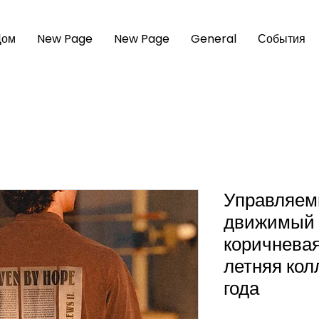
Дом
New Page
New Page
General
События
Управляем
движимый 
коричнева
летняя кол
года