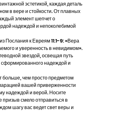
интажной эстетикой, каждая деталь
ном в вере и стойкости. От плавных
каждый элемент шепчет о
ердой надеждой и непоколебимой
из Послания к Евреям 11:1-9: «Вера
емого и уверенность в невидимом».
теводной звездой, освещая путь
 сформированного надеждой и
ет больше, чем просто предметом
екларацией вашей приверженности
у надеждой и верой. Носите
 призыв смело отправиться в
аждом шагу вас ведет свет веры и