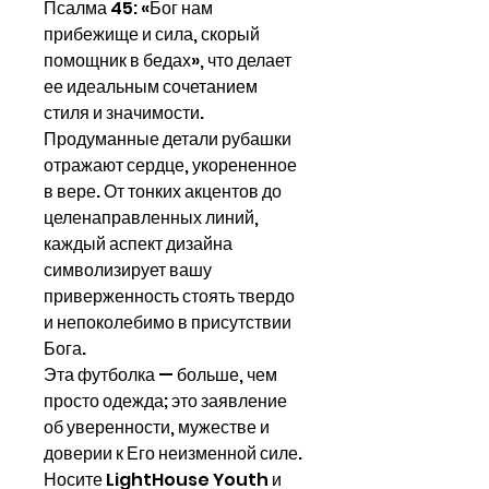
Псалма 45: «Бог нам
прибежище и сила, скорый
помощник в бедах», что делает
ее идеальным сочетанием
стиля и значимости.
Продуманные детали рубашки
отражают сердце, укорененное
в вере. От тонких акцентов до
целенаправленных линий,
каждый аспект дизайна
символизирует вашу
приверженность стоять твердо
и непоколебимо в присутствии
Бога.
Эта футболка — больше, чем
просто одежда; это заявление
об уверенности, мужестве и
доверии к Его неизменной силе.
Носите LightHouse Youth и