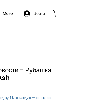
More
Войти
овости - Рубашка
Ash
скидку 5$ за каждую — только ос