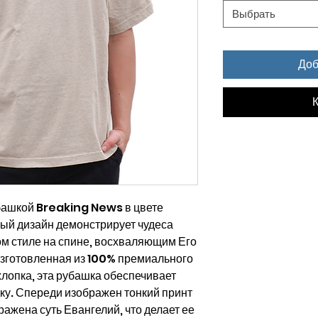
Выбрать
Доб
К
башкой Breaking News в цвете
ый дизайн демонстрирует чудеса
ном стиле на спине, восхваляющим Его
Изготовленная из 100% премиального
лопка, эта рубашка обеспечивает
ку. Спереди изображен тонкий принт
ажена суть Евангелий, что делает ее