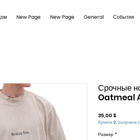
Дом
New Page
New Page
General
События
Срочные н
Oatmeal 
Цена
35,00 $
Купите 2, получите 
Размер
*