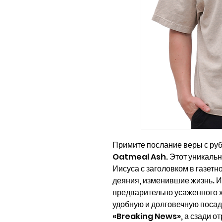
Примите послание веры с ру
Oatmeal Ash. Этот уникальн
Иисуса с заголовком в газет
деяния, изменившие жизнь. 
предварительно усаженного х
удобную и долговечную посад
«Breaking News», а сзади отр