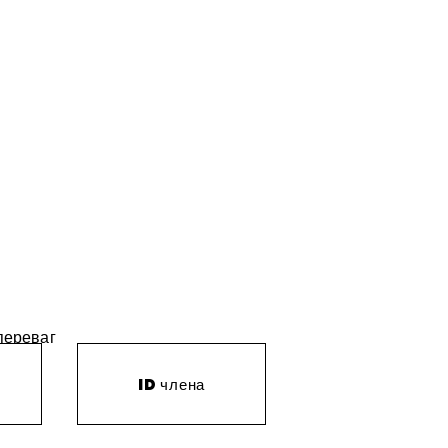
 переваг
ID члена