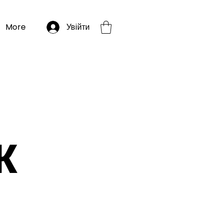
More
Увійти
к