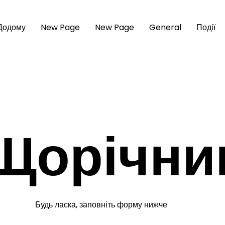
Додому
New Page
New Page
General
Події
Щорічни
Будь ласка, заповніть форму нижче