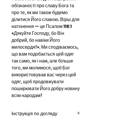
обізнаності про славу Бога та
про те, як ми також будемо
ділитися Його славою. Вірш для
натхнення — це Псалом 118:1
«Дякуйте Господу, бо Він
добрий, бо навіки Його
милосердя!». Ми сподіваємось,
що вам подобається цей одяг
так само, як і нам, але більше
того, ми молимося, щоб Бог
використовував вас через цей
одяг, щоб продовжувати
поширювати Його добру новину
всім народам!
Інструкція по догляду
Цей одяг складається з 100%