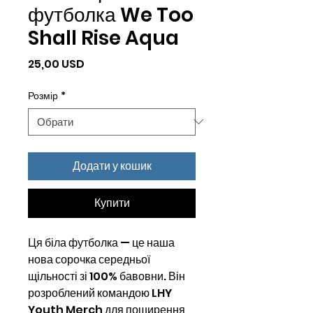
футболка We Too
Shall Rise Aqua
Ціна
25,00 USD
Розмір
*
Додати у кошик
Купити
Ця біла футболка — це наша
нова сорочка середньої
щільності зі 100% бавовни. Він
розроблений командою LHY
Youth Merch для поширення