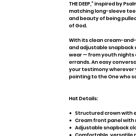
THE DEEP,” inspired by Psal
matching long-sleeve tee,
and beauty of being pulle
of God.
With its clean cream-and-
and adjustable snapback cl
wear — from youth nights
errands. An easy conversat
your testimony wherever y
pointing to the One who s
Hat Details:
Structured crown with 
Cream front panel with 
Adjustable snapback clo
Comfortable, versatile m