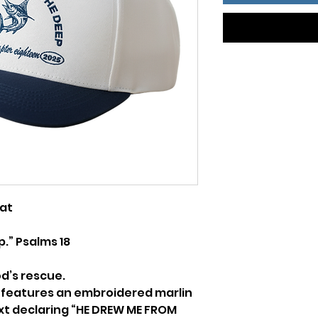
Hat
.” Psalms 18
d’s rescue.
 features an embroidered marlin
ext declaring “HE DREW ME FROM