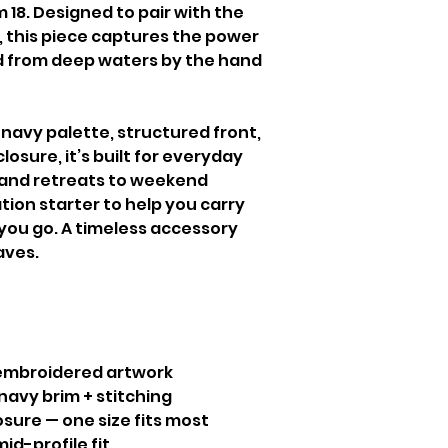
m 18. Designed to pair with the
 this piece captures the power
d from deep waters by the hand
navy palette, structured front,
osure, it’s built for everyday
 and retreats to weekend
ion starter to help you carry
ou go. A timeless accessory
aves.
embroidered artwork
navy brim + stitching
sure — one size fits most
id-profile fit