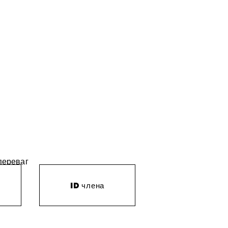
 переваг
ID члена