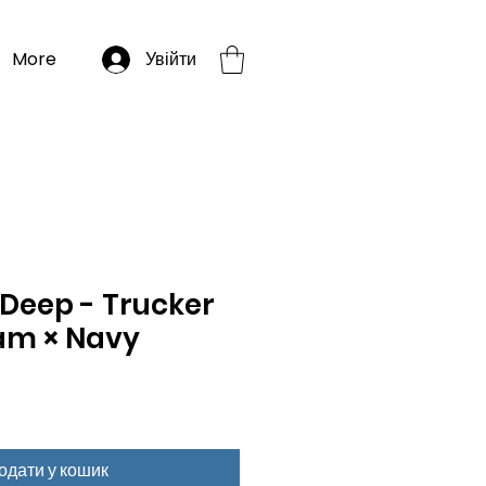
More
Увійти
Deep - Trucker
am × Navy
одати у кошик