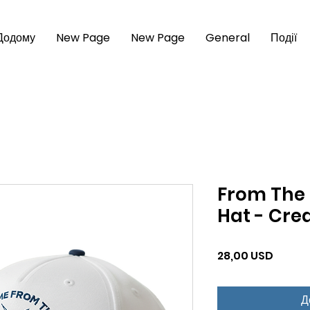
Додому
New Page
New Page
General
Події
From The 
Hat - Cre
Ціна
28,00 USD
Д