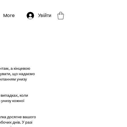
More
Увійти
нтам, а кінцевою
тувати, що надаємо
силанням унизу
 випадках, коли
 унизу кожної
лка досягне вашого
бочих днів. У разі