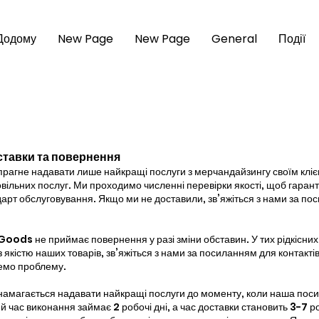
Додому
New Page
New Page
General
Події
ставки та повернення
гне надавати лише найкращі послуги з мерчандайзингу своїм кліє
вільних послуг. Ми проходимо численні перевірки якості, щоб гаран
рт обслуговування. Якщо ми не доставили, зв’яжіться з нами за по
ds не приймає повернення у разі зміни обставин. У тих рідкісних
якістю наших товарів, зв’яжіться з нами за посиланням для контактів
немо проблему.
магається надавати найкращі послуги до моменту, коли наша поси
 час виконання займає 2 робочі дні, а час доставки становить 3-7 ро