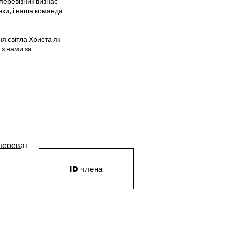
перевізник визнає
нки, і наша команда
я світла Христа як
 з нами за
 переваг
ID члена