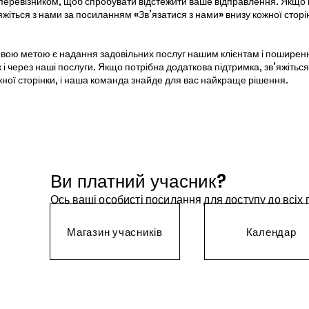
з перевізником, щоб спробувати відстежити ваше відправлення. Якщо 
яжіться з нами за посиланням «Зв’язатися з нами» внизу кожної сторі
вою метою є надання задовільних послуг нашим клієнтам і поширенн
к і через наші послуги. Якщо потрібна додаткова підтримка, зв’яжіться
ної сторінки, і наша команда знайде для вас найкраще рішення.
Ви платний учасник?
Ось ваші особисті посилання для доступу до всіх
Магазин учасників
Календар