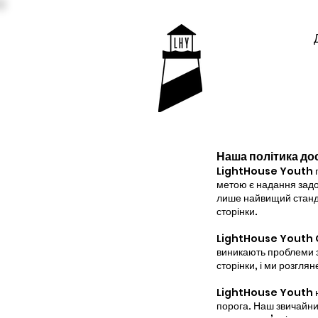
Наша політика до
LightHouse Youth пра
метою є надання задо
лише найвищий станда
сторінки.
LightHouse Youth Goo
виникають проблеми з 
сторінки, і ми розгля
LightHouse Youth на
порога. Наш звичайний