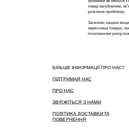
затримки зв’яжіться 
товар загубленим, зв’
розгляне проблему.
Загалом, нашою кінце
через наші товари, та
посиланням унизу кож
БІЛЬШЕ ІНФОРМАЦІЇ ПРО НАС?
ПІДТРИМАЙ НАС
ПРО НАС
ЗВ'ЯЖІТЬСЯ З НАМИ
ПОЛІТИКА ДОСТАВКИ ТА
ПОВЕРНЕННЯ