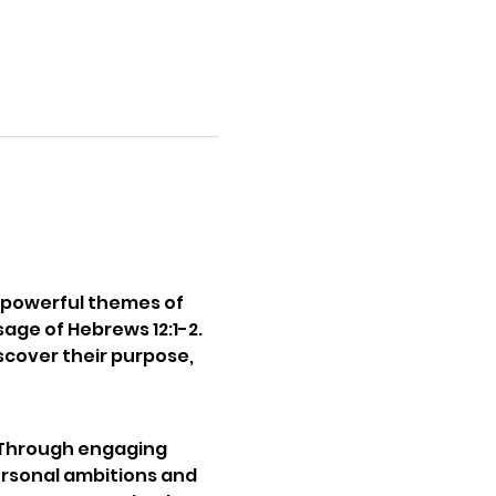
 powerful themes of 
age of Hebrews 12:1-2. 
scover their purpose, 
. Through engaging 
personal ambitions and 