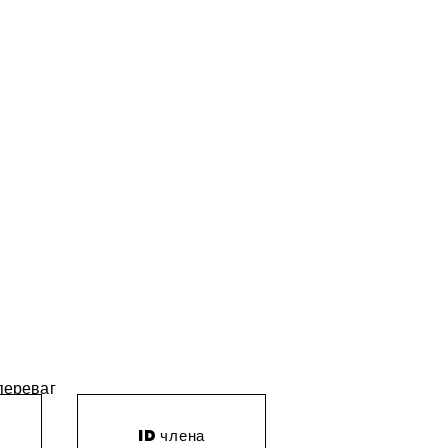
 переваг
ID члена