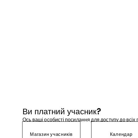
Ви платний учасник?
Ось ваші особисті посилання для доступу до всіх
Магазин учасників
Календар