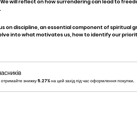
n. We will reflect on how surrendering can lead to free
.
e
us on discipline, an essential component of spiritual 
lve into what motivates us, how to identify our priori
часників
отримайте знижку 5.27% на цей захід під час оформлення покупки.