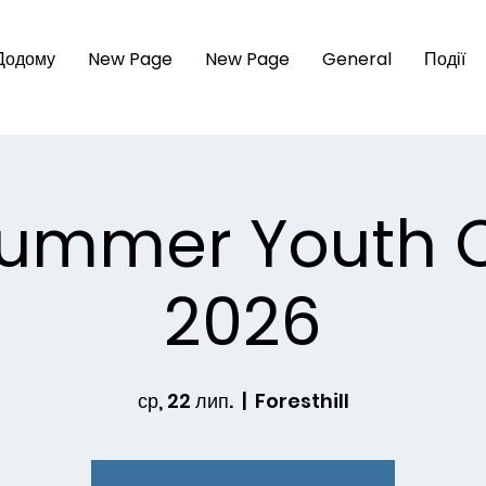
Додому
New Page
New Page
General
Події
Summer Youth
2026
ср, 22 лип.
  |  
Foresthill