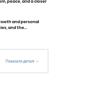
dom, peace, and a closer 
growth and personal 
ties, and the…
Показати деталі